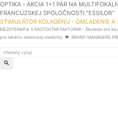
OPTIKA - AKCIA 1+1 PÁR NA MULTIFOKÁ
FRANCÚZSKEJ SPOLOČNOSTI "ESSI
STIMULÁTOR KOLAGÉNU - OMLADENIE A 
MEZOTERAPIA S RASTOVÝMI FAKTORMI - Školenie pre k
pre lekárov estetickej medicíny
❤️
BRAND MANAGERS PRIHLÁ
search