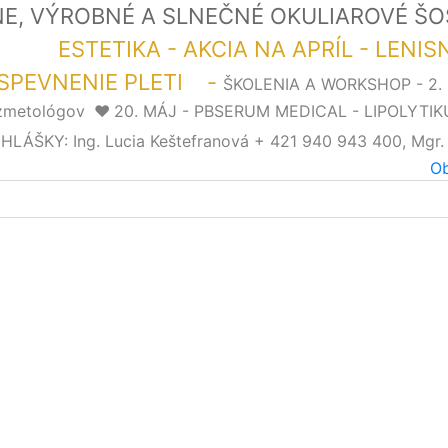
LNE, VÝROBNÉ A SLNEČNÉ OKULIAROVÉ Š
LOR"
ESTETIKA - AKCIA NA APRÍL - LENI
SPEVNENIE PLETI -
ŠKOLENIA A WORKSHOP - 2
ozmetológov
❤️
20. MÁJ - PBSERUM MEDICAL - LIPOLYTIK
ŠKY: Ing. Lucia Keštefranová + 421 940 943 400, Mgr.
Ob