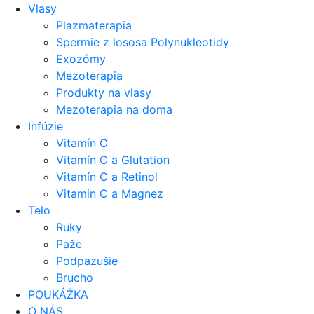
Vlasy
Plazmaterapia
Spermie z lososa Polynukleotidy
Exozómy
Mezoterapia
Produkty na vlasy
Mezoterapia na doma
Infúzie
Vitamín C
Vitamín C a Glutation
Vitamín C a Retinol
Vitamin C a Magnez
Telo
Ruky
Paže
Podpazušie
Brucho
POUKÁŽKA
O NÁS