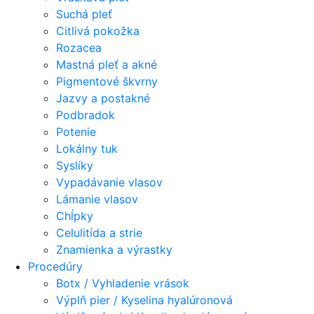
Suchá pleť
Citlivá pokožka
Rozacea
Mastná pleť a akné
Pigmentové škvrny
Jazvy a postakné
Podbradok
Potenie
Lokálny tuk
Syslíky
Vypadávanie vlasov
Lámanie vlasov
Chĺpky
Celulitída a strie
Znamienka a výrastky
Procedúry
Botx / Vyhladenie vrások
Výplň pier / Kyselina hyalúronová