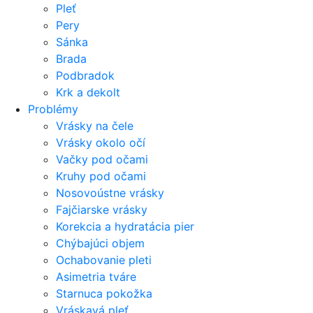
Pleť
Pery
Sánka
Brada
Podbradok
Krk a dekolt
Problémy
Vrásky na čele
Vrásky okolo očí
Vačky pod očami
Kruhy pod očami
Nosovoústne vrásky
Fajčiarske vrásky
Korekcia a hydratácia pier
Chýbajúci objem
Ochabovanie pleti
Asimetria tváre
Starnuca pokožka
Vráskavá pleť