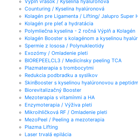
Výplň vrások / Kyselina hyalúronová
Counturing / Kyselina hyalúronová
Kolagén pre Ligamenta / Lifting/ Jalupro Super 
Kolagén pre pleť a hydratácia
Polymliečna kyselina - 2 ročná Výplň a Kolagén
Kolagén Booster s kolagénom a kyselinou hyalú
Spermie z lososa / Polynukleotidy
Exozómy / Omladenie pleti
BIOREPEELCL3 / Medicínsky peeling TCA
Plazmaterapia s trombocytmi
Redukcia podbradku a syslíkov
SkinBooster s kyselinou hyalúronovou a peptidm
Biorevitalizačný Booster
Mezoterapia s vitamínmi a HA
Enzymoterapia / Výživa pleti
Mikroihličková RF / Omladenie pleti
MezoPeel / Peeling a mezoterapia
Plazma Lifting
Laser trvalá epilácia