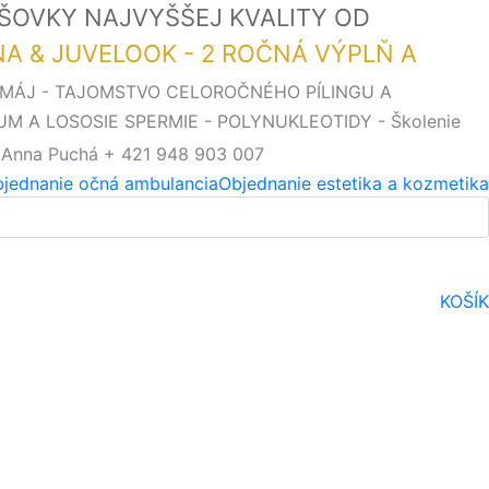
OŠOVKY NAJVYŠŠEJ KVALITY OD
SNA & JUVELOOK - 2 ROČNÁ VÝPLŇ A
. MÁJ - TAJOMSTVO CELOROČNÉHO PÍLINGU A
UM A LOSOSIE SPERMIE - POLYNUKLEOTIDY - Školenie
 Anna Puchá + 421 948 903 007
jednanie očná ambulancia
Objednanie estetika a kozmetika
KOŠÍK