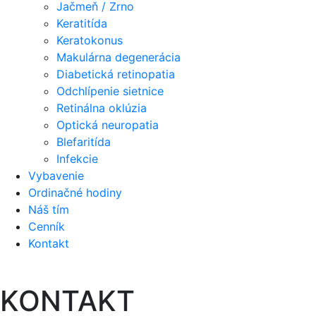
Jačmeň / Zrno
Keratitída
Keratokonus
Makulárna degenerácia
Diabetická retinopatia
Odchlípenie sietnice
Retinálna oklúzia
Optická neuropatia
Blefaritída
Infekcie
Vybavenie
Ordinačné hodiny
Náš tím
Cenník
Kontakt
KONTAKT