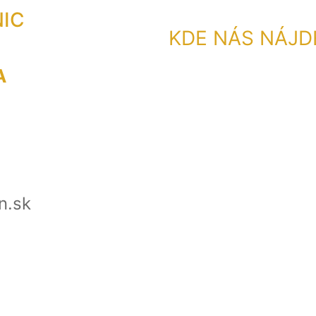
NIC
KDE NÁS NÁJD
A
n.sk