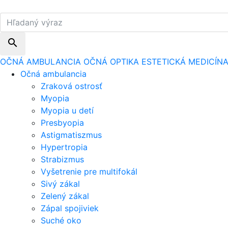
search
OČNÁ AMBULANCIA
OČNÁ OPTIKA
ESTETICKÁ MEDICÍN
Očná ambulancia
Zraková ostrosť
Myopia
Myopia u detí
Presbyopia
Astigmatiszmus
Hypertropia
Strabizmus
Vyšetrenie pre multifokál
Sivý zákal
Zelený zákal
Zápal spojiviek
Suché oko