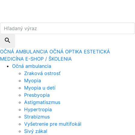
search
OČNÁ AMBULANCIA
OČNÁ OPTIKA
ESTETICKÁ
MEDICÍNA
E-SHOP / ŠKOLENIA
Očná ambulancia
Zraková ostrosť
Myopia
Myopia u detí
Presbyopia
Astigmatiszmus
Hypertropia
Strabizmus
Vyšetrenie pre multifokál
Sivý zákal