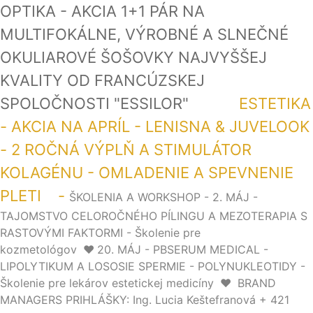
OPTIKA - AKCIA 1+1 PÁR NA
MULTIFOKÁLNE, VÝROBNÉ A SLNEČNÉ
OKULIAROVÉ ŠOŠOVKY NAJVYŠŠEJ
KVALITY OD FRANCÚZSKEJ
SPOLOČNOSTI "ESSILOR"
ESTETIKA
- AKCIA NA APRÍL - LENISNA & JUVELOOK
- 2 ROČNÁ VÝPLŇ A STIMULÁTOR
KOLAGÉNU - OMLADENIE A SPEVNENIE
PLETI -
ŠKOLENIA A WORKSHOP - 2. MÁJ -
TAJOMSTVO CELOROČNÉHO PÍLINGU A MEZOTERAPIA S
RASTOVÝMI FAKTORMI - Školenie pre
kozmetológov
❤️
20. MÁJ - PBSERUM MEDICAL -
LIPOLYTIKUM A LOSOSIE SPERMIE - POLYNUKLEOTIDY -
Školenie pre lekárov estetickej medicíny
❤️
BRAND
MANAGERS PRIHLÁŠKY: Ing. Lucia Keštefranová + 421