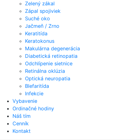
Zelený zákal
Zápal spojiviek
Suché oko
Jačmeň / Zrno
Keratitída
Keratokonus
Makulárna degenerácia
Diabetická retinopatia
Odchlípenie sietnice
Retinálna oklúzia
Optická neuropatia
Blefaritída
Infekcie
Vybavenie
Ordinačné hodiny
Náš tím
Cenník
Kontakt