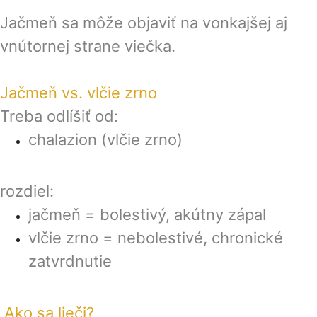
Jačmeň sa môže objaviť na vonkajšej aj
vnútornej strane viečka.
Jačmeň vs. vlčie zrno
Treba odlíšiť od:
chalazion (vlčie zrno)
rozdiel:
jačmeň = bolestivý, akútny zápal
vlčie zrno = nebolestivé, chronické
zatvrdnutie
Ako sa lieči?