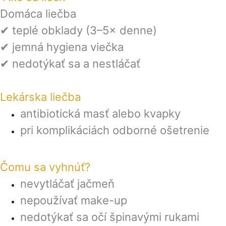
Domáca liečba
✔ teplé obklady (3–5× denne)
✔ jemná hygiena viečka
✔ nedotýkať sa a nestláčať
Lekárska liečba
antibiotická masť alebo kvapky
pri komplikáciách odborné ošetrenie
Čomu sa vyhnúť?
nevytláčať jačmeň
nepoužívať make-up
nedotýkať sa očí špinavými rukami