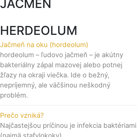
JAČMEŇ
HERDEOLUM
Jačmeň na oku (hordeolum)
hordeolum – ľudovo jačmeň – je akútny
bakteriálny zápal mazovej alebo potnej
žľazy na okraji viečka. Ide o bežný,
nepríjemný, ale väčšinou neškodný
problém.
Prečo vzniká?
Najčastejšou príčinou je infekcia baktériami
(najmä stafylokoky).