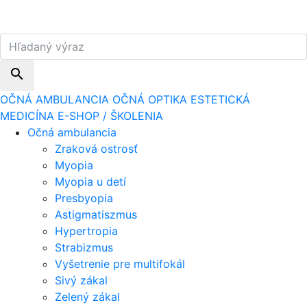
search
OČNÁ AMBULANCIA
OČNÁ OPTIKA
ESTETICKÁ
MEDICÍNA
E-SHOP / ŠKOLENIA
Očná ambulancia
Zraková ostrosť
Myopia
Myopia u detí
Presbyopia
Astigmatiszmus
Hypertropia
Strabizmus
Vyšetrenie pre multifokál
Sivý zákal
Zelený zákal