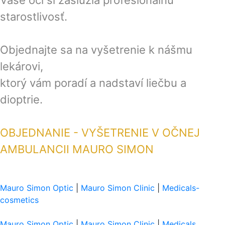
Vaše oči si zaslúžia profesionálnu
starostlivosť.
Objednajte sa na vyšetrenie k nášmu
lekárovi,
ktorý vám poradí a nadstaví liečbu a
dioptrie.
OBJEDNANIE -
VYŠETRENIE V OČNEJ
AMBULANCII MAURO SIMON
Mauro Simon Optic
|
Mauro Simon Clinic
|
Medicals-
cosmetics
Mauro Simon Optic
|
Mauro Simon Clinic
|
Medicals