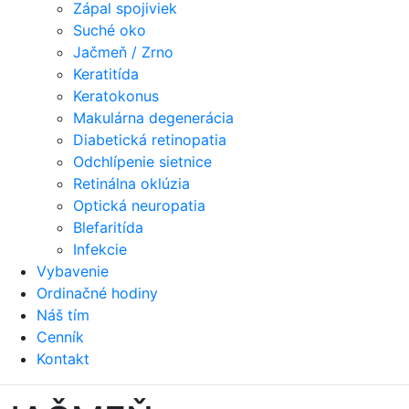
Zápal spojiviek
Suché oko
Jačmeň / Zrno
Keratitída
Keratokonus
Makulárna degenerácia
Diabetická retinopatia
Odchlípenie sietnice
Retinálna oklúzia
Optická neuropatia
Blefaritída
Infekcie
Vybavenie
Ordinačné hodiny
Náš tím
Cenník
Kontakt