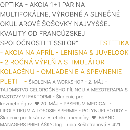
OPTIKA - AKCIA 1+1 PÁR NA
MULTIFOKÁLNE, VÝROBNÉ A SLNEČNÉ
OKULIAROVÉ ŠOŠOVKY NAJVYŠŠEJ
KVALITY OD FRANCÚZSKEJ
SPOLOČNOSTI "ESSILOR"
ESTETIKA
- AKCIA NA APRÍL - LENISNA & JUVELOOK
- 2 ROČNÁ VÝPLŇ A STIMULÁTOR
KOLAGÉNU - OMLADENIE A SPEVNENIE
PLETI -
ŠKOLENIA A WORKSHOP - 2. MÁJ -
TAJOMSTVO CELOROČNÉHO PÍLINGU A MEZOTERAPIA S
RASTOVÝMI FAKTORMI - Školenie pre
kozmetológov
❤️
20. MÁJ - PBSERUM MEDICAL -
LIPOLYTIKUM A LOSOSIE SPERMIE - POLYNUKLEOTIDY -
Školenie pre lekárov estetickej medicíny
❤️
BRAND
MANAGERS PRIHLÁŠKY: Ing. Lucia Keštefranová + 421