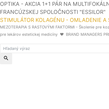
OPTIKA - AKCIA 1+1 PÁR NA MULTIFOKÁ
FRANCÚZSKEJ SPOLOČNOSTI "ESSI
STIMULÁTOR KOLAGÉNU - OMLADENIE A 
MEZOTERAPIA S RASTOVÝMI FAKTORMI - Školenie pre k
pre lekárov estetickej medicíny
❤️
BRAND MANAGERS PRIHLÁ
search