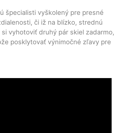
ú špecialisti vyškolený pre presné
alenosti, či iž na blízko, strednú
 si vyhotoviť druhý pár skiel zadarmo,
ôže posklytovať výnimočné zľavy pre