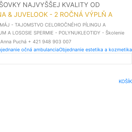
OŠOVKY NAJVYŠŠEJ KVALITY OD
SNA & JUVELOOK - 2 ROČNÁ VÝPLŇ A
. MÁJ - TAJOMSTVO CELOROČNÉHO PÍLINGU A
UM A LOSOSIE SPERMIE - POLYNUKLEOTIDY - Školenie
 Anna Puchá + 421 948 903 007
jednanie očná ambulancia
Objednanie estetika a kozmetika
KOŠÍK