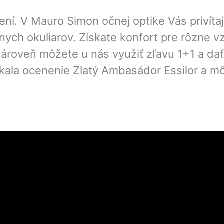
í. V Mauro Simon očnej optike Vás privítaj
ch okuliarov. Získate konfort pre rôzne vzdi
Zároveň môžete u nás využiť zľavu 1+1 a dať
kala ocenenie Zlatý Ambasádor Essilor a m