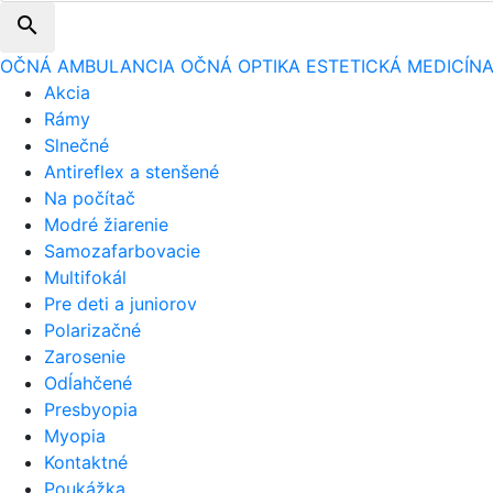
search
OČNÁ AMBULANCIA
OČNÁ OPTIKA
ESTETICKÁ MEDICÍN
Akcia
Rámy
Slnečné
Antireflex a stenšené
Na počítač
Modré žiarenie
Samozafarbovacie
Multifokál
Pre deti a juniorov
Polarizačné
Zarosenie
Odĺahčené
Presbyopia
Myopia
Kontaktné
Poukážka