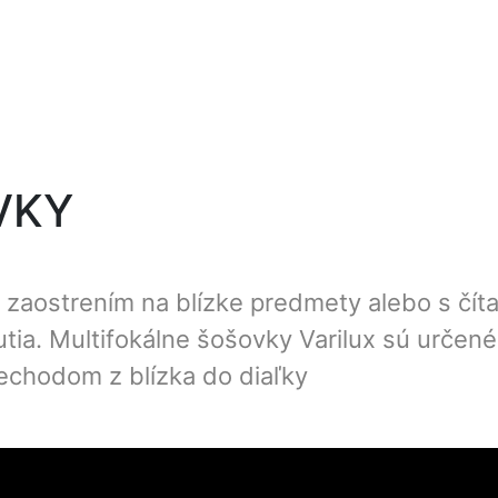
VKY
aostrením na blízke predmety alebo s čítan
tia. Multifokálne šošovky Varilux sú určené
echodom z blízka do diaľky