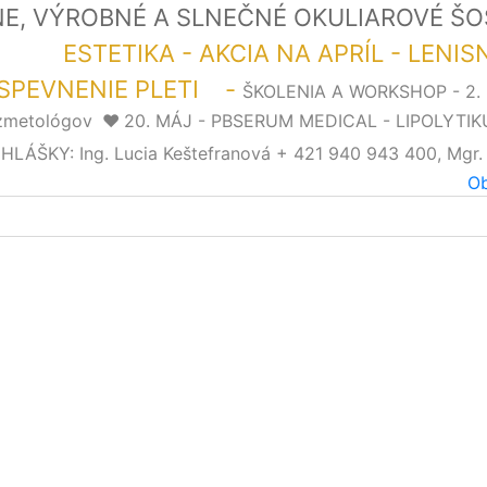
LNE, VÝROBNÉ A SLNEČNÉ OKULIAROVÉ Š
LOR"
ESTETIKA - AKCIA NA APRÍL - LENI
SPEVNENIE PLETI -
ŠKOLENIA A WORKSHOP - 2
ozmetológov
❤️
20. MÁJ - PBSERUM MEDICAL - LIPOLYTIK
ŠKY: Ing. Lucia Keštefranová + 421 940 943 400, Mgr.
Ob