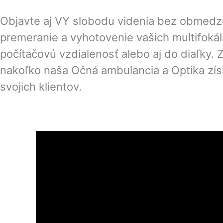
Objavte aj VY slobodu videnia bez obmedzen
premeranie a vyhotovenie vašich multifokálny
počítačovú vzdialenosť alebo aj do diaľky. 
nakoľko naša Očná ambulancia a Optika zís
svojich klientov.