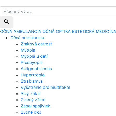
search
OČNÁ AMBULANCIA
OČNÁ OPTIKA
ESTETICKÁ MEDICÍN
Očná ambulancia
Zraková ostrosť
Myopia
Myopia u detí
Presbyopia
Astigmatiszmus
Hypertropia
Strabizmus
Vyšetrenie pre multifokál
Sivý zákal
Zelený zákal
Zápal spojiviek
Suché oko