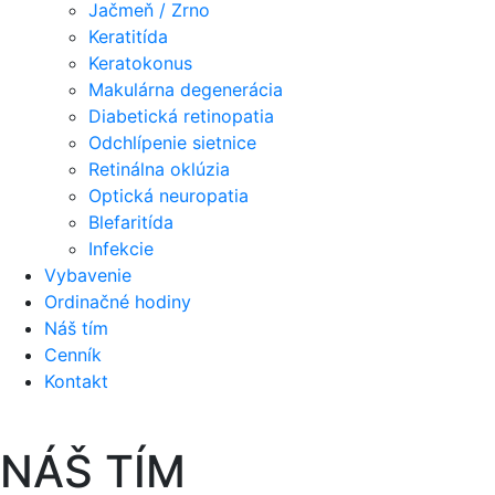
Jačmeň / Zrno
Keratitída
Keratokonus
Makulárna degenerácia
Diabetická retinopatia
Odchlípenie sietnice
Retinálna oklúzia
Optická neuropatia
Blefaritída
Infekcie
Vybavenie
Ordinačné hodiny
Náš tím
Cenník
Kontakt
NÁŠ TÍM