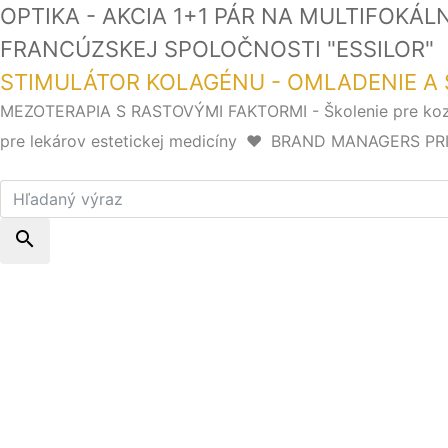
OPTIKA - AKCIA 1+1 PÁR NA MULTIFOKÁ
FRANCÚZSKEJ SPOLOČNOSTI "ESSI
STIMULÁTOR KOLAGÉNU - OMLADENIE A 
MEZOTERAPIA S RASTOVÝMI FAKTORMI - Školenie pre k
pre lekárov estetickej medicíny
❤️
BRAND MANAGERS PRIHLÁ
search