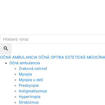
search
OČNÁ AMBULANCIA
OČNÁ OPTIKA
ESTETICKÁ MEDICÍN
Očná ambulancia
Zraková ostrosť
Myopia
Myopia u detí
Presbyopia
Astigmatiszmus
Hypertropia
Strabizmus