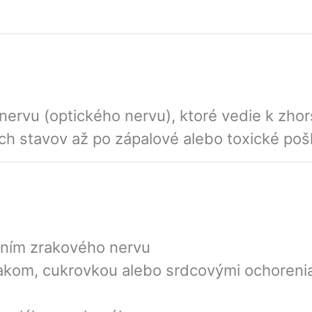
rvu (optického nervu), ktoré vedie k zhorše
h stavov až po zápalové alebo toxické poš
ním zrakového nervu
akom, cukrovkou alebo srdcovými ochoreni