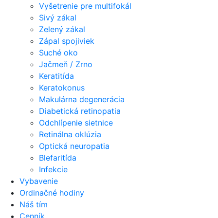
Vyšetrenie pre multifokál
Sivý zákal
Zelený zákal
Zápal spojiviek
Suché oko
Jačmeň / Zrno
Keratitída
Keratokonus
Makulárna degenerácia
Diabetická retinopatia
Odchlípenie sietnice
Retinálna oklúzia
Optická neuropatia
Blefaritída
Infekcie
Vybavenie
Ordinačné hodiny
Náš tím
Cenník