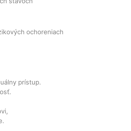
ych stavoch
izikových ochoreniach
uálny prístup.
osť.
vi,
e.