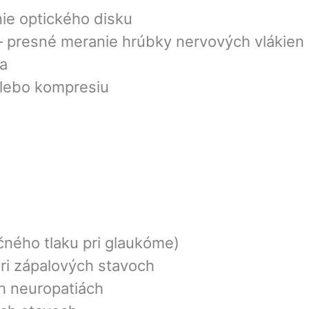
ie optického disku
 presné meranie hrúbky nervových vlákien
ľa
alebo kompresiu
očného tlaku pri glaukóme)
ri zápalových stavoch
ch neuropatiách