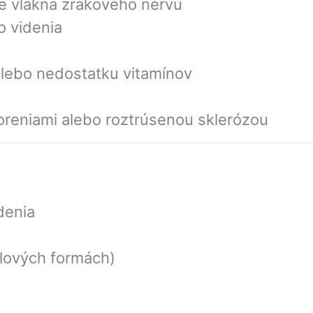
e vlákna zrakového nervu
o videnia
 alebo nedostatku vitamínov
reniami alebo roztrúsenou sklerózou
denia
alových formách)