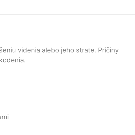
niu videnia alebo jeho strate. Príčiny
kodenia.
ami