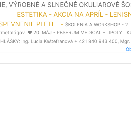
LNE, VÝROBNÉ A SLNEČNÉ OKULIAROVÉ Š
LOR"
ESTETIKA - AKCIA NA APRÍL - LENI
SPEVNENIE PLETI -
ŠKOLENIA A WORKSHOP - 2
ozmetológov
❤️
20. MÁJ - PBSERUM MEDICAL - LIPOLYTIK
ŠKY: Ing. Lucia Keštefranová + 421 940 943 400, Mgr.
Ob