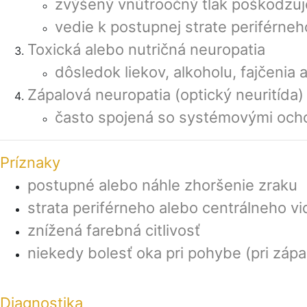
zvýšený vnútroočný tlak poškodzuj
vedie k postupnej strate periférneh
Toxická alebo nutričná neuropatia
dôsledok liekov, alkoholu, fajčenia
Zápalová neuropatia (optický neuritída)
často spojená so systémovými ocho
Príznaky
postupné alebo náhle zhoršenie zraku
strata periférneho alebo centrálneho vi
znížená farebná citlivosť
niekedy bolesť oka pri pohybe (pri záp
Diagnostika