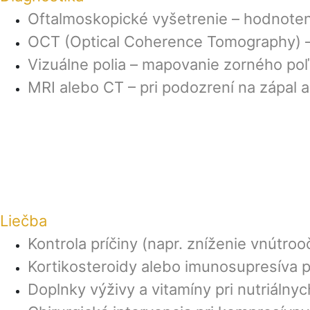
Oftalmoskopické vyšetrenie – hodnoten
OCT (Optical Coherence Tomography) –
Vizuálne polia – mapovanie zorného po
MRI alebo CT – pri podozrení na zápal 
Liečba
Kontrola príčiny (napr. zníženie vnútro
Kortikosteroidy alebo imunosupresíva p
Doplnky výživy a vitamíny pri nutriálny