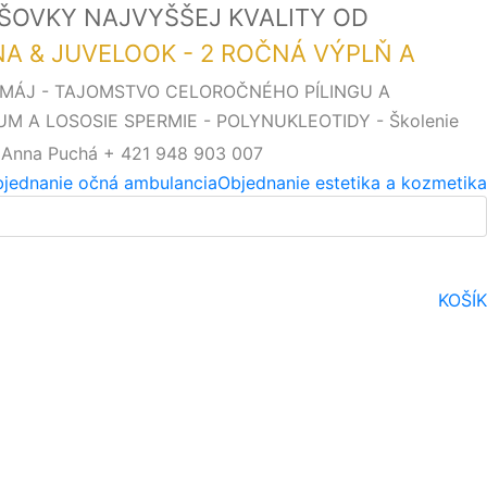
OŠOVKY NAJVYŠŠEJ KVALITY OD
SNA & JUVELOOK - 2 ROČNÁ VÝPLŇ A
. MÁJ - TAJOMSTVO CELOROČNÉHO PÍLINGU A
UM A LOSOSIE SPERMIE - POLYNUKLEOTIDY - Školenie
 Anna Puchá + 421 948 903 007
jednanie očná ambulancia
Objednanie estetika a kozmetika
KOŠÍK