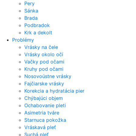
Pery
Sánka
Brada
Podbradok
Krk a dekolt
Problémy
Vrásky na čele
Vrásky okolo očí
Vačky pod očami
Kruhy pod očami
Nosovoústne vrásky
Fajčiarske vrásky
Korekcia a hydratácia pier
Chýbajúci objem
Ochabovanie pleti
Asimetria tváre
Starnuca pokožka
Vráskavá pleť
Suchá pleť