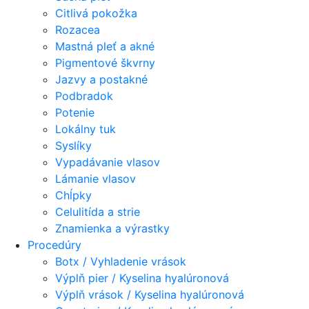
Citlivá pokožka
Rozacea
Mastná pleť a akné
Pigmentové škvrny
Jazvy a postakné
Podbradok
Potenie
Lokálny tuk
Syslíky
Vypadávanie vlasov
Lámanie vlasov
Chĺpky
Celulitída a strie
Znamienka a výrastky
Procedúry
Botx / Vyhladenie vrások
Výplň pier / Kyselina hyalúronová
Výplň vrások / Kyselina hyalúronová