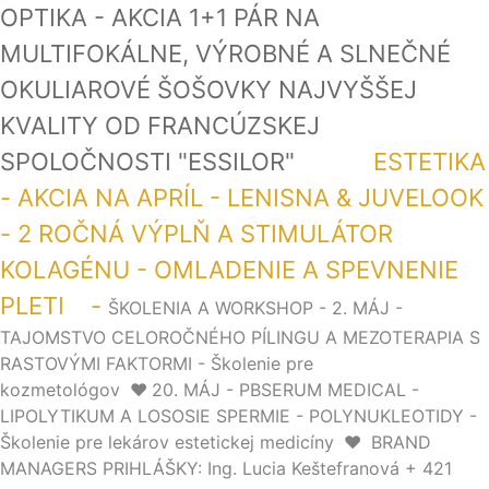
OPTIKA - AKCIA 1+1 PÁR NA
MULTIFOKÁLNE, VÝROBNÉ A SLNEČNÉ
OKULIAROVÉ ŠOŠOVKY NAJVYŠŠEJ
KVALITY OD FRANCÚZSKEJ
SPOLOČNOSTI "ESSILOR"
ESTETIKA
- AKCIA NA APRÍL - LENISNA & JUVELOOK
- 2 ROČNÁ VÝPLŇ A STIMULÁTOR
KOLAGÉNU - OMLADENIE A SPEVNENIE
PLETI -
ŠKOLENIA A WORKSHOP - 2. MÁJ -
TAJOMSTVO CELOROČNÉHO PÍLINGU A MEZOTERAPIA S
RASTOVÝMI FAKTORMI - Školenie pre
kozmetológov
❤️
20. MÁJ - PBSERUM MEDICAL -
LIPOLYTIKUM A LOSOSIE SPERMIE - POLYNUKLEOTIDY -
Školenie pre lekárov estetickej medicíny
❤️
BRAND
MANAGERS PRIHLÁŠKY: Ing. Lucia Keštefranová + 421