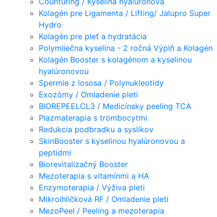
Counturing / Kyselina hyalúronová
Kolagén pre Ligamenta / Lifting/ Jalupro Super
Hydro
Kolagén pre pleť a hydratácia
Polymliečna kyselina - 2 ročná Výplň a Kolagén
Kolagén Booster s kolagénom a kyselinou
hyalúronovou
Spermie z lososa / Polynukleotidy
Exozómy / Omladenie pleti
BIOREPEELCL3 / Medicínsky peeling TCA
Plazmaterapia s trombocytmi
Redukcia podbradku a syslíkov
SkinBooster s kyselinou hyalúronovou a
peptidmi
Biorevitalizačný Booster
Mezoterapia s vitamínmi a HA
Enzymoterapia / Výživa pleti
Mikroihličková RF / Omladenie pleti
MezoPeel / Peeling a mezoterapia