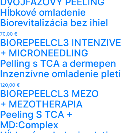
DVOJFÁZOVÝ PEELING
Hĺbkové omladenie
Biorevitalizácia bez ihiel
70,00 €
BIOREPEELCL3 INTENZIVE
+ MICRONEEDLING
Pelling s TCA a dermepen
Inzenzívne omladenie pleti
120,00 €
BIOREPEELCL3 MEZO
+ MEZOTHERAPIA
Peeling S TCA +
MD:Complex