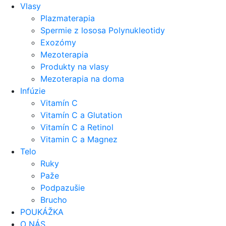
Vlasy
Plazmaterapia
Spermie z lososa Polynukleotidy
Exozómy
Mezoterapia
Produkty na vlasy
Mezoterapia na doma
Infúzie
Vitamín C
Vitamín C a Glutation
Vitamín C a Retinol
Vitamin C a Magnez
Telo
Ruky
Paže
Podpazušie
Brucho
POUKÁŽKA
O NÁS