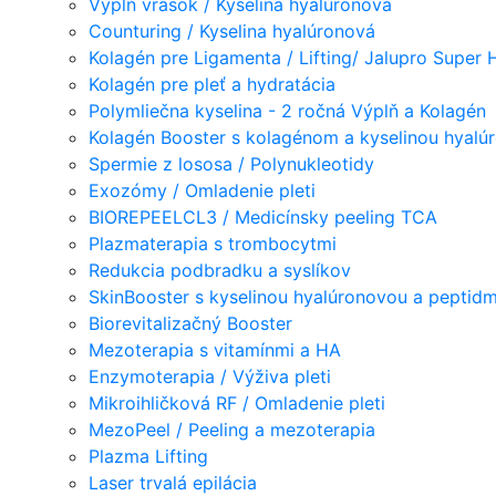
Výplň vrások / Kyselina hyalúronová
Counturing / Kyselina hyalúronová
Kolagén pre Ligamenta / Lifting/ Jalupro Super 
Kolagén pre pleť a hydratácia
Polymliečna kyselina - 2 ročná Výplň a Kolagén
Kolagén Booster s kolagénom a kyselinou hyalú
Spermie z lososa / Polynukleotidy
Exozómy / Omladenie pleti
BIOREPEELCL3 / Medicínsky peeling TCA
Plazmaterapia s trombocytmi
Redukcia podbradku a syslíkov
SkinBooster s kyselinou hyalúronovou a peptidm
Biorevitalizačný Booster
Mezoterapia s vitamínmi a HA
Enzymoterapia / Výživa pleti
Mikroihličková RF / Omladenie pleti
MezoPeel / Peeling a mezoterapia
Plazma Lifting
Laser trvalá epilácia