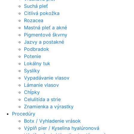
Suchá pleť
Citlivá pokožka
Rozacea
Mastná pleť a akné
Pigmentové škvrny
Jazvy a postakné
Podbradok
Potenie
Lokálny tuk
Syslíky
Vypadávanie vlasov
Lámanie vlasov
Chĺpky
Celulitída a strie
Znamienka a výrastky
Procedúry
Botx / Vyhladenie vrások
Výplň pier / Kyselina hyalúronová