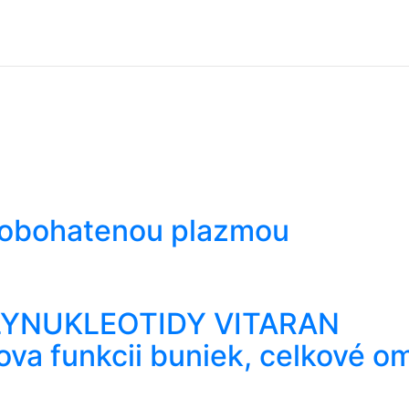
v obohatenou plazmou
OLYNUKLEOTIDY VITARAN
ova funkcii buniek, celkové o