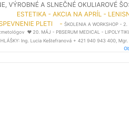
LNE, VÝROBNÉ A SLNEČNÉ OKULIAROVÉ Š
LOR"
ESTETIKA - AKCIA NA APRÍL - LENI
SPEVNENIE PLETI -
ŠKOLENIA A WORKSHOP - 2
ozmetológov
❤️
20. MÁJ - PBSERUM MEDICAL - LIPOLYTIK
ŠKY: Ing. Lucia Keštefranová + 421 940 943 400, Mgr.
Ob