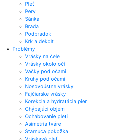
Pleť
Pery
Sánka
Brada
Podbradok
Krk a dekolt
Problémy
Vrásky na čele
Vrásky okolo očí
Vačky pod očami
Kruhy pod očami
Nosovoústne vrásky
Fajčiarske vrásky
Korekcia a hydratácia pier
Chýbajúci objem
Ochabovanie pleti
Asimetria tváre
Starnuca pokožka
Vráskavá pleť