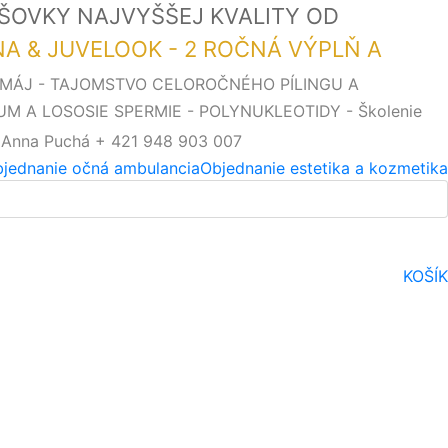
OŠOVKY NAJVYŠŠEJ KVALITY OD
SNA & JUVELOOK - 2 ROČNÁ VÝPLŇ A
. MÁJ - TAJOMSTVO CELOROČNÉHO PÍLINGU A
UM A LOSOSIE SPERMIE - POLYNUKLEOTIDY - Školenie
 Anna Puchá + 421 948 903 007
jednanie očná ambulancia
Objednanie estetika a kozmetika
KOŠÍK