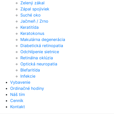
Zelený zákal
Zápal spojiviek
Suché oko
Jačmeň / Zrno
Keratitída
Keratokonus
Makulárna degenerácia
Diabetická retinopatia
Odchlípenie sietnice
Retinálna oklúzia
Optická neuropatia
Blefaritída
Infekcie
Vybavenie
Ordinačné hodiny
Náš tím
Cenník
Kontakt