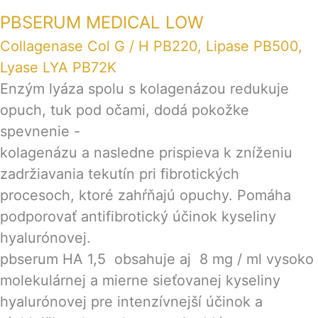
PBSERUM MEDICAL LOW
Collagenase Col G / H PB220, Lipase PB500,
Lyase LYA PB72K
Enzým lyáza spolu s kolagenázou redukuje
opuch, tuk pod očami, dodá pokožke
spevnenie -
kolagenázu a nasledne prispieva k zníženiu
zadržiavania tekutín pri fibrotických
procesoch, ktoré zahŕňajú opuchy. Pomáha
podporovať antifibrotický účinok kyseliny
hyalurónovej.
pbserum HA 1,5 obsahuje aj 8 mg / ml vysoko
molekulárnej a mierne sieťovanej kyseliny
hyalurónovej pre intenzívnejší účinok a