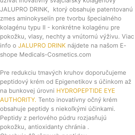
užívať inovatívny švajčiarsky kolagénový
JALUPRO DRINK, ktorý obsahuje patentovanú
zmes aminokyselín pre tvorbu špecialného
kolagénu typu II - konkrétne kolagénu pre
pokožku, vlasy, nechty a vnútornú výživu. Viac
info o
JALUPRO DRINK
nájdete
na našom E-
shope Medicals-Cosmetics.com
Pre redukciu tmavých kruhov doporučujeme
peptidový krém od Epigenetikov s účinkom až
na bunkovej úrovni
HYDROPEPTIDE EYE
AUTHORITY.
Tento inovatívny očný krém
obsahuje peptidy s niekoľkými účinkami.
Peptidy z perlového púdru rozjasňujú
pokožku, antioxidanty chránia .