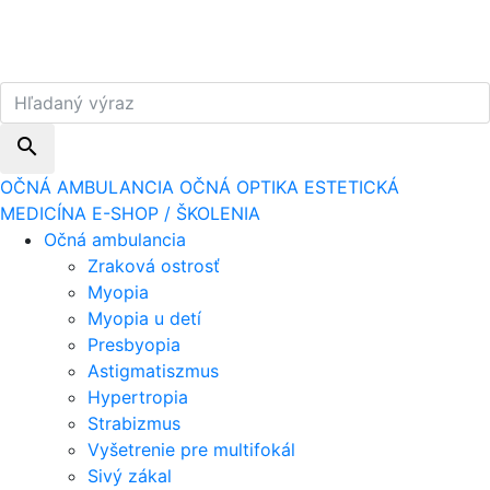
search
OČNÁ AMBULANCIA
OČNÁ OPTIKA
ESTETICKÁ
MEDICÍNA
E-SHOP / ŠKOLENIA
Očná ambulancia
Zraková ostrosť
Myopia
Myopia u detí
Presbyopia
Astigmatiszmus
Hypertropia
Strabizmus
Vyšetrenie pre multifokál
Sivý zákal