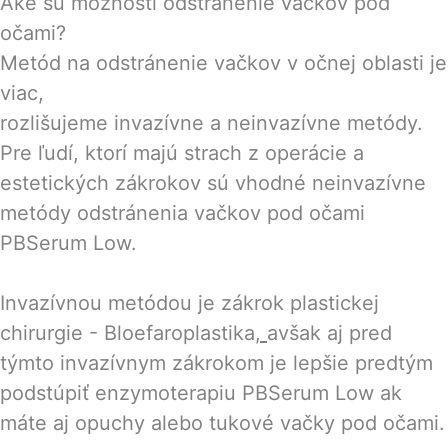
Aké sú možnosti odstránenie vačkov pod
očami?
Metód na odstránenie vačkov v očnej oblasti je
viac,
rozlišujeme invazívne a neinvazívne metódy.
Pre ľudí, ktorí majú strach z operácie a
estetických zákrokov sú vhodné neinvazívne
metódy odstránenia vačkov pod očami
PBSerum Low.
Invazívnou metódou je zákrok plastickej
chirurgie - Bloefaroplastika
,
avšak aj pred
týmto invazívnym zákrokom je lepšie predtým
podstúpiť enzymoterapiu PBSerum Low ak
máte aj opuchy alebo tukové vačky pod očami.