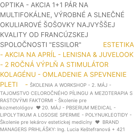
OPTIKA - AKCIA 1+1 PÁR NA
MULTIFOKÁLNE, VÝROBNÉ A SLNEČNÉ
OKULIAROVÉ ŠOŠOVKY NAJVYŠŠEJ
KVALITY OD FRANCÚZSKEJ
SPOLOČNOSTI "ESSILOR"
ESTETIKA
- AKCIA NA APRÍL - LENISNA & JUVELOOK
- 2 ROČNÁ VÝPLŇ A STIMULÁTOR
KOLAGÉNU - OMLADENIE A SPEVNENIE
PLETI -
ŠKOLENIA A WORKSHOP - 2. MÁJ -
TAJOMSTVO CELOROČNÉHO PÍLINGU A MEZOTERAPIA S
RASTOVÝMI FAKTORMI - Školenie pre
kozmetológov
❤️
20. MÁJ - PBSERUM MEDICAL -
LIPOLYTIKUM A LOSOSIE SPERMIE - POLYNUKLEOTIDY -
Školenie pre lekárov estetickej medicíny
❤️
BRAND
MANAGERS PRIHLÁŠKY: Ing. Lucia Keštefranová + 421