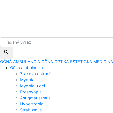
search
OČNÁ AMBULANCIA
OČNÁ OPTIKA
ESTETICKÁ MEDICÍN
Očná ambulancia
Zraková ostrosť
Myopia
Myopia u detí
Presbyopia
Astigmatiszmus
Hypertropia
Strabizmus