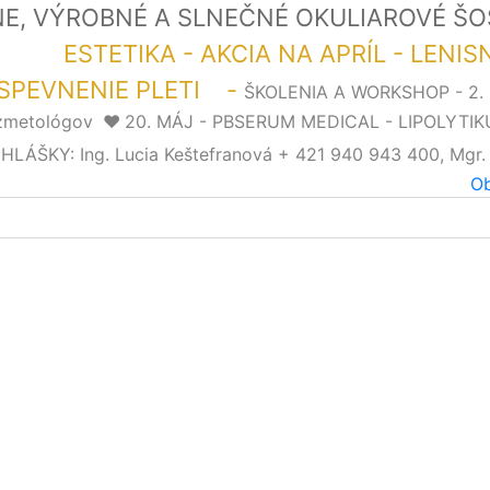
LNE, VÝROBNÉ A SLNEČNÉ OKULIAROVÉ Š
LOR"
ESTETIKA - AKCIA NA APRÍL - LENI
SPEVNENIE PLETI -
ŠKOLENIA A WORKSHOP - 2
ozmetológov
❤️
20. MÁJ - PBSERUM MEDICAL - LIPOLYTIK
ŠKY: Ing. Lucia Keštefranová + 421 940 943 400, Mgr.
Ob