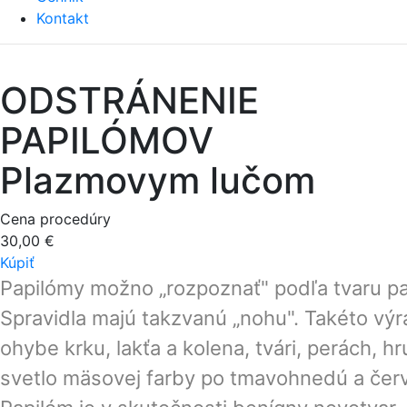
Kontakt
ODSTRÁNENIE
PAPILÓMOV
Plazmovym lučom
Cena procedúry
30,00 €
Kúpiť
Papilómy možno „rozpoznať" podľa tvaru pa
Spravidla majú takzvanú „nohu". Takéto výr
ohybe krku, lakťa a kolena, tvári, perách, 
svetlo mäsovej farby po tmavohnedú a čer