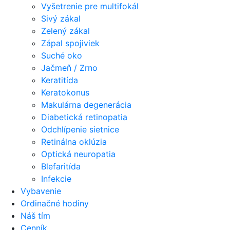
Vyšetrenie pre multifokál
Sivý zákal
Zelený zákal
Zápal spojiviek
Suché oko
Jačmeň / Zrno
Keratitída
Keratokonus
Makulárna degenerácia
Diabetická retinopatia
Odchlípenie sietnice
Retinálna oklúzia
Optická neuropatia
Blefaritída
Infekcie
Vybavenie
Ordinačné hodiny
Náš tím
Cenník