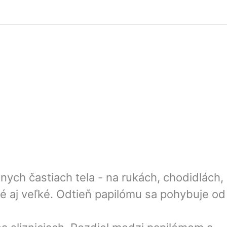
nych častiach tela - na rukách, chodidlách,
alé aj veľké. Odtieň papilómu sa pohybuje od