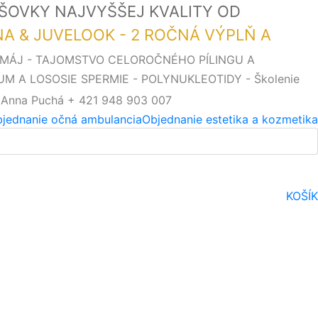
OŠOVKY NAJVYŠŠEJ KVALITY OD
SNA & JUVELOOK - 2 ROČNÁ VÝPLŇ A
. MÁJ - TAJOMSTVO CELOROČNÉHO PÍLINGU A
UM A LOSOSIE SPERMIE - POLYNUKLEOTIDY - Školenie
 Anna Puchá + 421 948 903 007
jednanie očná ambulancia
Objednanie estetika a kozmetika
KOŠÍK