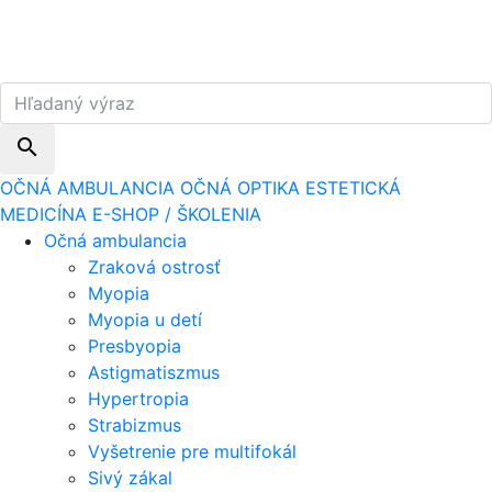
search
OČNÁ AMBULANCIA
OČNÁ OPTIKA
ESTETICKÁ
MEDICÍNA
E-SHOP / ŠKOLENIA
Očná ambulancia
Zraková ostrosť
Myopia
Myopia u detí
Presbyopia
Astigmatiszmus
Hypertropia
Strabizmus
Vyšetrenie pre multifokál
Sivý zákal