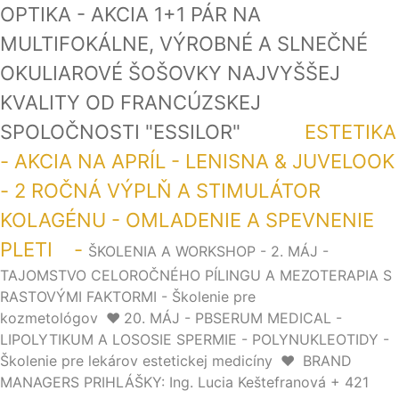
OPTIKA - AKCIA 1+1 PÁR NA
MULTIFOKÁLNE, VÝROBNÉ A SLNEČNÉ
OKULIAROVÉ ŠOŠOVKY NAJVYŠŠEJ
KVALITY OD FRANCÚZSKEJ
SPOLOČNOSTI "ESSILOR"
ESTETIKA
- AKCIA NA APRÍL - LENISNA & JUVELOOK
- 2 ROČNÁ VÝPLŇ A STIMULÁTOR
KOLAGÉNU - OMLADENIE A SPEVNENIE
PLETI -
ŠKOLENIA A WORKSHOP - 2. MÁJ -
TAJOMSTVO CELOROČNÉHO PÍLINGU A MEZOTERAPIA S
RASTOVÝMI FAKTORMI - Školenie pre
kozmetológov
❤️
20. MÁJ - PBSERUM MEDICAL -
LIPOLYTIKUM A LOSOSIE SPERMIE - POLYNUKLEOTIDY -
Školenie pre lekárov estetickej medicíny
❤️
BRAND
MANAGERS PRIHLÁŠKY: Ing. Lucia Keštefranová + 421