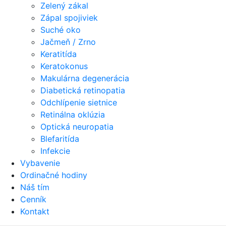
Zelený zákal
Zápal spojiviek
Suché oko
Jačmeň / Zrno
Keratitída
Keratokonus
Makulárna degenerácia
Diabetická retinopatia
Odchlípenie sietnice
Retinálna oklúzia
Optická neuropatia
Blefaritída
Infekcie
Vybavenie
Ordinačné hodiny
Náš tím
Cenník
Kontakt