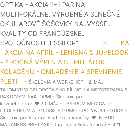
OPTIKA - AKCIA 1+1 PÁR NA
MULTIFOKÁLNE, VÝROBNÉ A SLNEČNÉ
OKULIAROVÉ ŠOŠOVKY NAJVYŠŠEJ
KVALITY OD FRANCÚZSKEJ
SPOLOČNOSTI "ESSILOR"
ESTETIKA
- AKCIA NA APRÍL - LENISNA & JUVELOOK
- 2 ROČNÁ VÝPLŇ A STIMULÁTOR
KOLAGÉNU - OMLADENIE A SPEVNENIE
PLETI -
ŠKOLENIA A WORKSHOP - 2. MÁJ -
TAJOMSTVO CELOROČNÉHO PÍLINGU A MEZOTERAPIA S
RASTOVÝMI FAKTORMI - Školenie pre
kozmetológov
❤️
20. MÁJ - PBSERUM MEDICAL -
LIPOLYTIKUM A LOSOSIE SPERMIE - POLYNUKLEOTIDY -
Školenie pre lekárov estetickej medicíny
❤️
BRAND
MANAGERS PRIHLÁŠKY: Ing. Lucia Keštefranová + 421