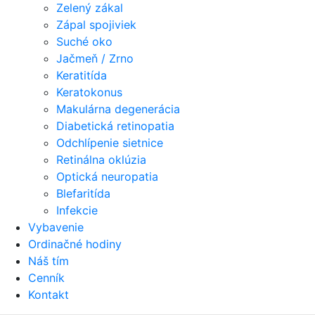
Zelený zákal
Zápal spojiviek
Suché oko
Jačmeň / Zrno
Keratitída
Keratokonus
Makulárna degenerácia
Diabetická retinopatia
Odchlípenie sietnice
Retinálna oklúzia
Optická neuropatia
Blefaritída
Infekcie
Vybavenie
Ordinačné hodiny
Náš tím
Cenník
Kontakt