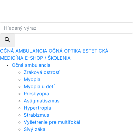
search
OČNÁ AMBULANCIA
OČNÁ OPTIKA
ESTETICKÁ
MEDICÍNA
E-SHOP / ŠKOLENIA
Očná ambulancia
Zraková ostrosť
Myopia
Myopia u detí
Presbyopia
Astigmatiszmus
Hypertropia
Strabizmus
Vyšetrenie pre multifokál
Sivý zákal