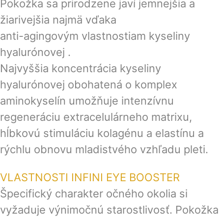
Pokožka sa prirodzene javí jemnejšia a
žiarivejšia najmä vďaka
anti-agingovým vlastnostiam kyseliny
hyalurónovej .
Najvyššia koncentrácia kyseliny
hyalurónovej obohatená o komplex
aminokyselín umožňuje intenzívnu
regeneráciu extracelulárneho matrixu,
hĺbkovú stimuláciu kolagénu a elastínu a
rýchlu obnovu mladistvého vzhľadu pleti.
VLASTNOSTI INFINI EYE BOOSTER
Špecifický charakter očného okolia si
vyžaduje výnimočnú starostlivosť. Pokožka