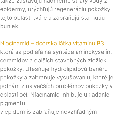
takže zastavujú nadmerné straty vody z
epidermy, urýchľujú regeneráciu pokožky
tejto oblasti tváre a zabraňujú starnutiu
buniek.
Niacínamid – dcérska látka vitamínu B3
ktorá sa podieľa na syntéze aminokyselín,
ceramidov a ďalších stavebných zložiek
pokožky. Utesňuje hydrolipidovú bariéru
pokožky a zabraňuje vysušovaniu, ktoré je
jedným z najväčších problémov pokožky v
oblasti očí. Niacínamid inhibuje ukladanie
pigmentu
v epidermis zabraňuje nevzhľadným