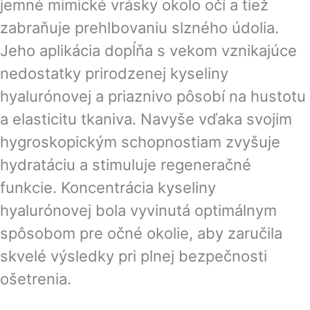
jemné mimické vrásky okolo očí a tiež
zabraňuje prehlbovaniu slzného údolia.
Jeho aplikácia dopĺňa s vekom vznikajúce
nedostatky prirodzenej kyseliny
hyalurónovej a priaznivo pôsobí na hustotu
a elasticitu tkaniva. Navyše vďaka svojim
hygroskopickým schopnostiam zvyšuje
hydratáciu a stimuluje regeneračné
funkcie. Koncentrácia kyseliny
hyalurónovej bola vyvinutá optimálnym
spôsobom pre očné okolie, aby zaručila
skvelé výsledky pri plnej bezpečnosti
ošetrenia.