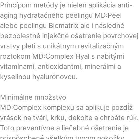
Princípom metódy je nielen aplikácia anti-
aging hydratačného peelingu MD:Peel
alebo peelingu Biomatrix ale i následné
bezbolestné injekčné ošetrenie povrchovej
vrstvy pleti s unikátnym revitalizačným
roztokom MD:Complex Hyal s nabitými
vitamínami, antioxidantmi, minerálmi a
kyselinou hyalurónovou.
Minimálne množstvo
MD:Complex komplexu sa aplikuje pozdĺž
vrások na tvári, krku, dekolte a chrbáte rúk.
Toto preventívne a liečebné ošetrenie je
prispôsobené všetkým typom pokožky.