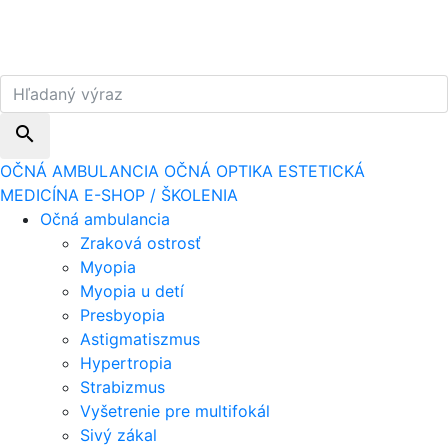
search
OČNÁ AMBULANCIA
OČNÁ OPTIKA
ESTETICKÁ
MEDICÍNA
E-SHOP / ŠKOLENIA
Očná ambulancia
Zraková ostrosť
Myopia
Myopia u detí
Presbyopia
Astigmatiszmus
Hypertropia
Strabizmus
Vyšetrenie pre multifokál
Sivý zákal