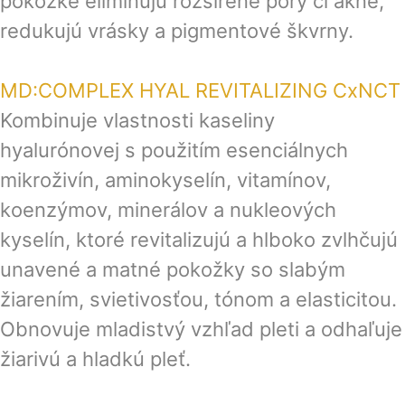
pokožke eliminujú rozšírené póry či akné,
redukujú vrásky a pigmentové škvrny.
MD:COMPLEX HYAL REVITALIZING
CxNCT
Kombinuje vlastnosti kaseliny
hyalurónovej s použitím esenciálnych
mikroživín, aminokyselín, vitamínov,
koenzýmov, minerálov a nukleových
kyselín, ktoré revitalizujú a hlboko zvlhčujú
unavené a matné pokožky so slabým
žiarením, svietivosťou, tónom a elasticitou.
Obnovuje mladistvý vzhľad pleti a odhaľuje
žiarivú a hladkú pleť.