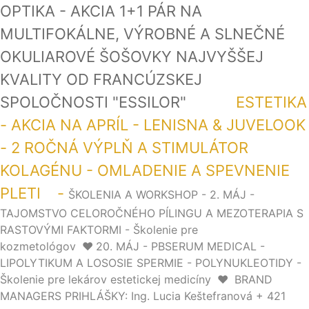
OPTIKA - AKCIA 1+1 PÁR NA
MULTIFOKÁLNE, VÝROBNÉ A SLNEČNÉ
OKULIAROVÉ ŠOŠOVKY NAJVYŠŠEJ
KVALITY OD FRANCÚZSKEJ
SPOLOČNOSTI "ESSILOR"
ESTETIKA
- AKCIA NA APRÍL - LENISNA & JUVELOOK
- 2 ROČNÁ VÝPLŇ A STIMULÁTOR
KOLAGÉNU - OMLADENIE A SPEVNENIE
PLETI -
ŠKOLENIA A WORKSHOP - 2. MÁJ -
TAJOMSTVO CELOROČNÉHO PÍLINGU A MEZOTERAPIA S
RASTOVÝMI FAKTORMI - Školenie pre
kozmetológov
❤️
20. MÁJ - PBSERUM MEDICAL -
LIPOLYTIKUM A LOSOSIE SPERMIE - POLYNUKLEOTIDY -
Školenie pre lekárov estetickej medicíny
❤️
BRAND
MANAGERS PRIHLÁŠKY: Ing. Lucia Keštefranová + 421