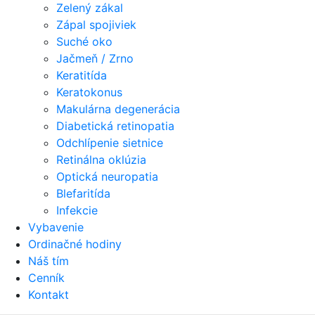
Zelený zákal
Zápal spojiviek
Suché oko
Jačmeň / Zrno
Keratitída
Keratokonus
Makulárna degenerácia
Diabetická retinopatia
Odchlípenie sietnice
Retinálna oklúzia
Optická neuropatia
Blefaritída
Infekcie
Vybavenie
Ordinačné hodiny
Náš tím
Cenník
Kontakt