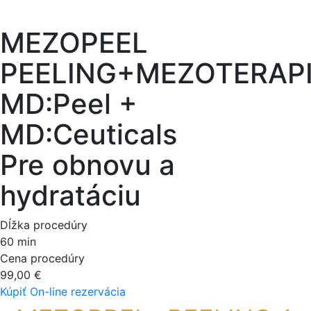
MEZOPEEL
PEELING+MEZOTERAP
MD:Peel +
MD:Ceuticals
Pre obnovu a
hydratáciu
Dĺžka procedúry
60 min
Cena procedúry
99,00 €
Kúpiť
On-line rezervácia