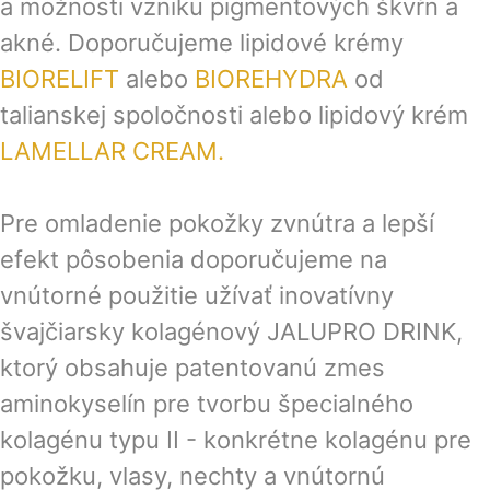
a možnosti vzniku pigmentových škvŕn a
akné. Doporučujeme lipidové krémy
BIORE
LIFT
alebo
BIOREHYDRA
od
talianskej spoločnosti alebo lipidový krém
LAMELLAR CREAM.
Pre omladenie pokožky zvnútra a lepší
efekt pôsobenia doporučujeme na
vnútorné použitie užívať inovatívny
švajčiarsky kolagénový JALUPRO DRINK,
ktorý obsahuje patentovanú zmes
aminokyselín pre tvorbu špecialného
kolagénu typu II - konkrétne kolagénu pre
pokožku, vlasy, nechty a vnútornú