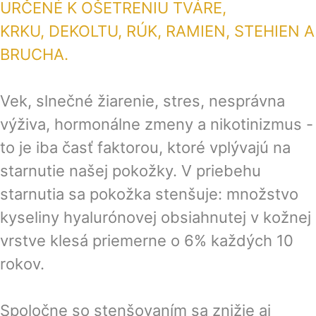
URČENÉ K OŠETRENIU TVÁRE,
KRKU, DEKOLTU, RÚK, RAMIEN, STEHIEN A
BRUCHA.
Vek, slnečné žiarenie, stres, nesprávna
výživa, hormonálne zmeny a nikotinizmus -
to je iba časť faktorou, ktoré vplývajú na
starnutie našej pokožky. V priebehu
starnutia sa pokožka stenšuje: množstvo
kyseliny hyalurónovej obsiahnutej v kožnej
vrstve klesá priemerne o 6% každých 10
rokov.
Spoločne so stenšovaním sa znižje aj