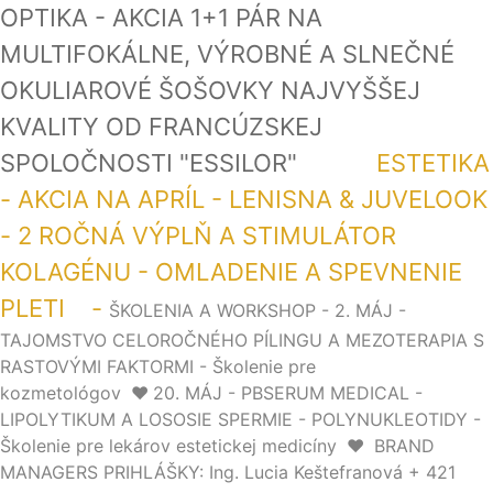
OPTIKA - AKCIA 1+1 PÁR NA
MULTIFOKÁLNE, VÝROBNÉ A SLNEČNÉ
OKULIAROVÉ ŠOŠOVKY NAJVYŠŠEJ
KVALITY OD FRANCÚZSKEJ
SPOLOČNOSTI "ESSILOR"
ESTETIKA
- AKCIA NA APRÍL - LENISNA & JUVELOOK
- 2 ROČNÁ VÝPLŇ A STIMULÁTOR
KOLAGÉNU - OMLADENIE A SPEVNENIE
PLETI -
ŠKOLENIA A WORKSHOP - 2. MÁJ -
TAJOMSTVO CELOROČNÉHO PÍLINGU A MEZOTERAPIA S
RASTOVÝMI FAKTORMI - Školenie pre
kozmetológov
❤️
20. MÁJ - PBSERUM MEDICAL -
LIPOLYTIKUM A LOSOSIE SPERMIE - POLYNUKLEOTIDY -
Školenie pre lekárov estetickej medicíny
❤️
BRAND
MANAGERS PRIHLÁŠKY: Ing. Lucia Keštefranová + 421