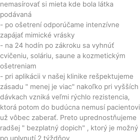
nemasírovať si mieta kde bola látka
podávaná
- po ošetrení odporúčame intenzívne
zapájať mimické vrásky
- na 24 hodín po zákroku sa vyhnúť
cvičeniu, soláriu, saune a kozmetickým
ošetreniam
- pri aplikácii v našej klinike rešpektujeme
zásadu " menej je viac" nakoľko pri vyšších
dávkach vzniká veľmi rýchlo rezistencia,
ktorá potom do budúcna nemusí pacientovi
už vôbec zaberať. Preto uprednostňujeme
radšej " bezplatný dopich" , ktorý je možný
po uplynutí 2 týždňov