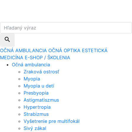
search
OČNÁ AMBULANCIA
OČNÁ OPTIKA
ESTETICKÁ
MEDICÍNA
E-SHOP / ŠKOLENIA
Očná ambulancia
Zraková ostrosť
Myopia
Myopia u detí
Presbyopia
Astigmatiszmus
Hypertropia
Strabizmus
Vyšetrenie pre multifokál
Sivý zákal