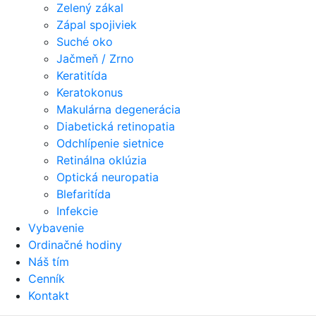
Zelený zákal
Zápal spojiviek
Suché oko
Jačmeň / Zrno
Keratitída
Keratokonus
Makulárna degenerácia
Diabetická retinopatia
Odchlípenie sietnice
Retinálna oklúzia
Optická neuropatia
Blefaritída
Infekcie
Vybavenie
Ordinačné hodiny
Náš tím
Cenník
Kontakt