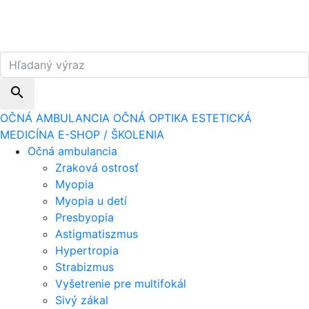
search
OČNÁ AMBULANCIA
OČNÁ OPTIKA
ESTETICKÁ
MEDICÍNA
E-SHOP / ŠKOLENIA
Očná ambulancia
Zraková ostrosť
Myopia
Myopia u detí
Presbyopia
Astigmatiszmus
Hypertropia
Strabizmus
Vyšetrenie pre multifokál
Sivý zákal