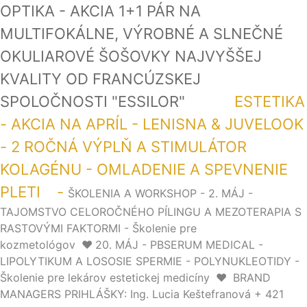
OPTIKA - AKCIA 1+1 PÁR NA
MULTIFOKÁLNE, VÝROBNÉ A SLNEČNÉ
OKULIAROVÉ ŠOŠOVKY NAJVYŠŠEJ
KVALITY OD FRANCÚZSKEJ
SPOLOČNOSTI "ESSILOR"
ESTETIKA
- AKCIA NA APRÍL - LENISNA & JUVELOOK
- 2 ROČNÁ VÝPLŇ A STIMULÁTOR
KOLAGÉNU - OMLADENIE A SPEVNENIE
PLETI -
ŠKOLENIA A WORKSHOP - 2. MÁJ -
TAJOMSTVO CELOROČNÉHO PÍLINGU A MEZOTERAPIA S
RASTOVÝMI FAKTORMI - Školenie pre
kozmetológov
❤️
20. MÁJ - PBSERUM MEDICAL -
LIPOLYTIKUM A LOSOSIE SPERMIE - POLYNUKLEOTIDY -
Školenie pre lekárov estetickej medicíny
❤️
BRAND
MANAGERS PRIHLÁŠKY: Ing. Lucia Keštefranová + 421