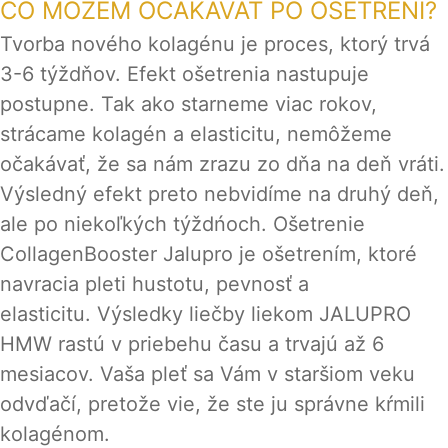
ČO MOŽEM OČAKÁVAŤ PO OŠETRENÍ?
Tvorba nového kolagénu je proces, ktorý trvá
3-6 týždňov. Efekt ošetrenia nastupuje
postupne. Tak ako starneme viac rokov,
strácame kolagén a elasticitu, nemôžeme
očakávať, že sa nám zrazu zo dňa na deň vráti.
Výsledný efekt preto nebvidíme na druhý deň,
ale po niekoľkých týždńoch. Ošetrenie
CollagenBooster Jalupro je ošetrením, ktoré
navracia pleti hustotu, pevnosť a
elasticitu. Výsledky liečby liekom JALUPRO
HMW rastú v priebehu času a trvajú až 6
mesiacov. Vaša pleť sa Vám v staršiom veku
odvďačí, pretože vie, že ste ju správne kŕmili
kolagénom.