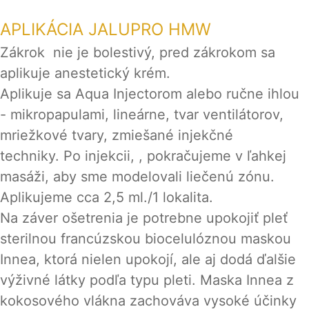
APLIKÁCIA JALUPRO HMW
Zákrok nie je bolestivý, pred zákrokom sa
aplikuje anestetický krém.
Aplikuje sa Aqua Injectorom alebo ručne ihlou
- mikropapulami, lineárne, tvar ventilátorov,
mriežkové tvary, zmiešané injekčné
techniky. Po injekcii, , pokračujeme v ľahkej
masáži, aby sme modelovali liečenú zónu.
Aplikujeme cca 2,5 ml./1 lokalita.
Na záver ošetrenia je potrebne upokojiť pleť
sterilnou francúzskou biocelulóznou maskou
Innea, ktorá nielen upokojí, ale aj dodá ďalšie
výživné látky podľa typu pleti. Maska Innea z
kokosového vlákna zachováva vysoké účinky