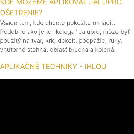
KDE MOŽEME APLIKOVAŤ JALUPRO
OŠETRENIE?
Všade tam, kde chcete pokožku omladiť.
Podobne ako jeho "kolega" Jalupro, môže byť
použitý na tvár, krk, dekolt, podpažie, ruky,
vnútorné stehná, oblasť brucha a kolená.
APLIKAČNÉ TECHNIKY - IHLOU