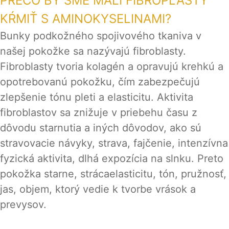
PREČO BY SME MALI FIBROPLASTY
KŔMIŤ S AMINOKYSELINAMI?
Bunky podkožného spojivového tkaniva v
našej pokožke sa nazývajú fibroblasty.
Fibroblasty tvoria kolagén a opravujú krehkú a
opotrebovanú pokožku, čím zabezpečujú
zlepšenie tónu pleti a elasticitu. Aktivita
fibroblastov sa znižuje v priebehu času z
dôvodu starnutia a iných dôvodov, ako sú
stravovacie návyky, strava, fajčenie, intenzívna
fyzická aktivita, dlhá expozícia na slnku. Preto
pokožka starne, strácaelasticitu, tón, pružnosť,
jas, objem, ktorý vedie k tvorbe vrások a
prevysov.