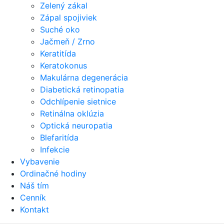
Zelený zákal
Zápal spojiviek
Suché oko
Jačmeň / Zrno
Keratitída
Keratokonus
Makulárna degenerácia
Diabetická retinopatia
Odchlípenie sietnice
Retinálna oklúzia
Optická neuropatia
Blefaritída
Infekcie
Vybavenie
Ordinačné hodiny
Náš tím
Cenník
Kontakt