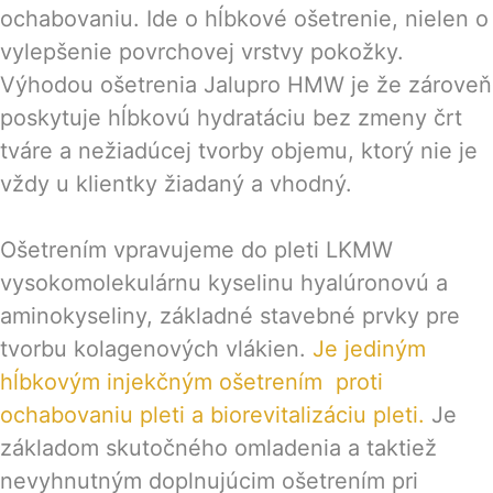
ochabovaniu. Ide o hĺbkové ošetrenie, nielen o
vylepšenie povrchovej vrstvy pokožky.
Výhodou ošetrenia Jalupro HMW je že zároveň
poskytuje hĺbkovú hydratáciu bez zmeny črt
tváre a nežiadúcej tvorby objemu, ktorý nie je
vždy u klientky žiadaný a vhodný.
Ošetrením vpravujeme do pleti LKMW
vysokomolekulárnu kyselinu hyalúronovú a
aminokyseliny, základné stavebné prvky pre
tvorbu kolagenových vlákien.
Je jediným
hĺbkovým injekčným ošetrením proti
ochabovaniu pleti a biorevitalizáciu pleti.
Je
základom skutočného omladenia a taktiež
nevyhnutným doplnujúcim ošetrením pri