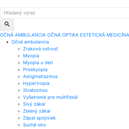
search
OČNÁ AMBULANCIA
OČNÁ OPTIKA
ESTETICKÁ MEDICÍN
Očná ambulancia
Zraková ostrosť
Myopia
Myopia u detí
Presbyopia
Astigmatiszmus
Hypertropia
Strabizmus
Vyšetrenie pre multifokál
Sivý zákal
Zelený zákal
Zápal spojiviek
Suché oko