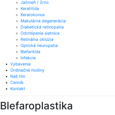
Jačmeň / Zrno
Keratitída
Keratokonus
Makulárna degenerácia
Diabetická retinopatia
Odchlípenie sietnice
Retinálna oklúzia
Optická neuropatia
Blefaritída
Infekcie
Vybavenie
Ordinačné hodiny
Náš tím
Cenník
Kontakt
Blefaroplastika