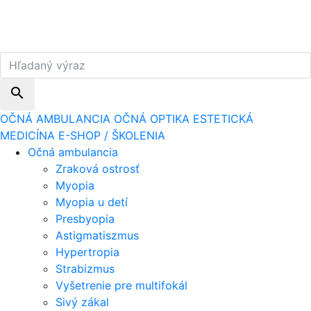
search
OČNÁ AMBULANCIA
OČNÁ OPTIKA
ESTETICKÁ
MEDICÍNA
E-SHOP / ŠKOLENIA
Očná ambulancia
Zraková ostrosť
Myopia
Myopia u detí
Presbyopia
Astigmatiszmus
Hypertropia
Strabizmus
Vyšetrenie pre multifokál
Sivý zákal