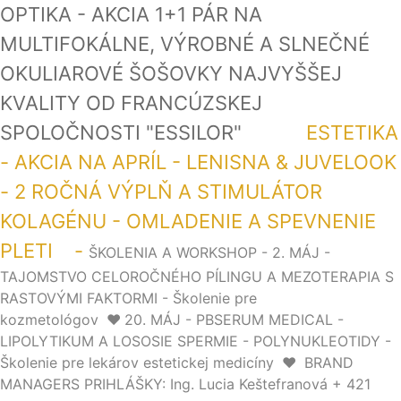
OPTIKA - AKCIA 1+1 PÁR NA
MULTIFOKÁLNE, VÝROBNÉ A SLNEČNÉ
OKULIAROVÉ ŠOŠOVKY NAJVYŠŠEJ
KVALITY OD FRANCÚZSKEJ
SPOLOČNOSTI "ESSILOR"
ESTETIKA
- AKCIA NA APRÍL - LENISNA & JUVELOOK
- 2 ROČNÁ VÝPLŇ A STIMULÁTOR
KOLAGÉNU - OMLADENIE A SPEVNENIE
PLETI -
ŠKOLENIA A WORKSHOP - 2. MÁJ -
TAJOMSTVO CELOROČNÉHO PÍLINGU A MEZOTERAPIA S
RASTOVÝMI FAKTORMI - Školenie pre
kozmetológov
❤️
20. MÁJ - PBSERUM MEDICAL -
LIPOLYTIKUM A LOSOSIE SPERMIE - POLYNUKLEOTIDY -
Školenie pre lekárov estetickej medicíny
❤️
BRAND
MANAGERS PRIHLÁŠKY: Ing. Lucia Keštefranová + 421