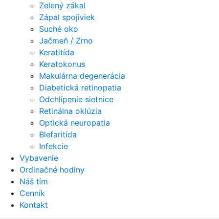
Zelený zákal
Zápal spojiviek
Suché oko
Jačmeň / Zrno
Keratitída
Keratokonus
Makulárna degenerácia
Diabetická retinopatia
Odchlípenie sietnice
Retinálna oklúzia
Optická neuropatia
Blefaritída
Infekcie
Vybavenie
Ordinačné hodiny
Náš tím
Cenník
Kontakt